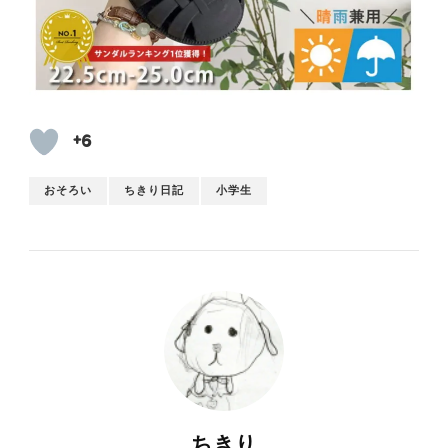
+6
おそろい
ちきり日記
小学生
ちきり