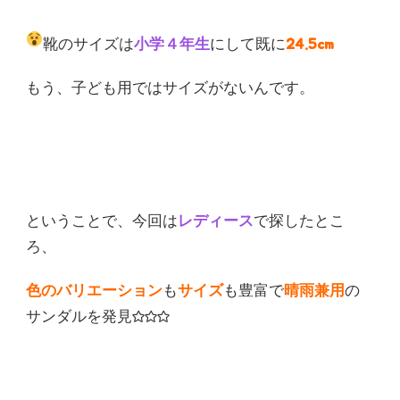
靴のサイズは
小学４年生
にして既に
24.5cm
もう、子ども用ではサイズがないんです。
ということで、今回は
レディース
で探したとこ
ろ、
色のバリエーション
も
サイズ
も豊富で
晴雨兼用
の
サンダルを発見☆☆☆