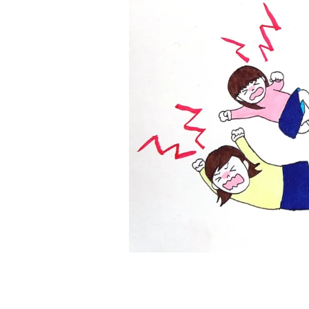
ヤ
期
①)