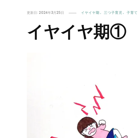
更新日:
2024年3月25日
イヤイヤ期
三つ子育児
子育て
イヤイヤ期①