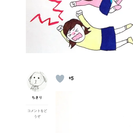
+5
ちきり
コメントをど
(イ
うぞ
ヤ
イ