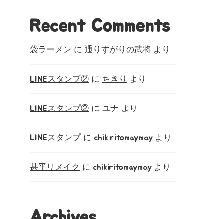
Recent Comments
袋ラーメン
に
通りすがりの武将
より
LINEスタンプ②
に
ちきり
より
LINEスタンプ②
に
ユナ
より
LINEスタンプ
に
chikiritomaymay
より
甚平リメイク
に
chikiritomaymay
より
Archives