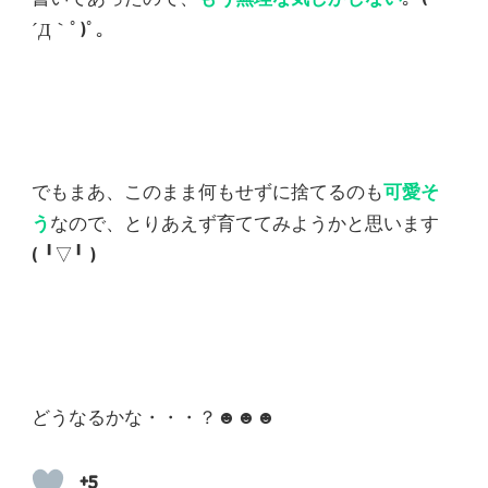
´Д｀ﾟ)ﾟ｡
でもまあ、このまま何もせずに捨てるのも
可愛そ
う
なので、とりあえず育ててみようかと思います
(⁠ ⁠╹⁠▽⁠╹⁠ ⁠)
どうなるかな・・・？☻☻☻
+5