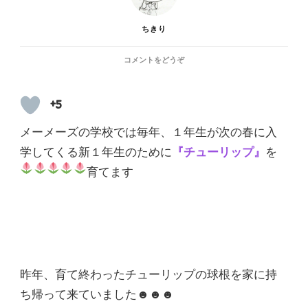
ちきり
(チ
コメントをどうぞ
ュ
ー
リ
+5
ッ
プ)
メーメーズの学校では毎年、１年生が次の春に入
学してくる新１年生のために
『チューリップ』
を
育てます
昨年、育て終わったチューリップの球根を家に持
ち帰って来ていました☻☻☻