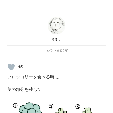
ちきり
(ブ
コメントをどうぞ
ロ
ッ
コ
+5
リ
ー
ブロッコリーを食べる時に
再
収
茎の部分を残して、
穫
チ
ャ
レ
ン
ジ