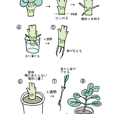
①|
三
つ
子
母
の
密
か
な
楽
し
み)