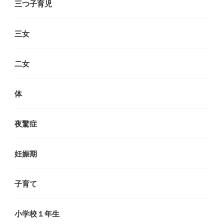
三つ子育児
三女
二女
体
夜驚症
妊娠期
子育て
小学校１年生