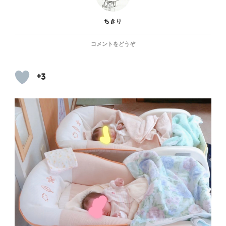
ちきり
(三
コメントをどうぞ
つ
子
育
+3
児
の
必
需
品
①)