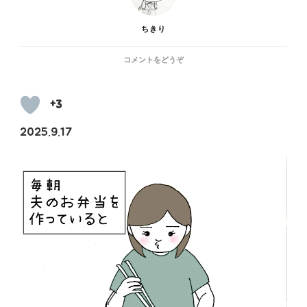
ちきり
(最
コメントをどうぞ
近
行
き
+3
つ
い
2025.9.17
た
答
え)