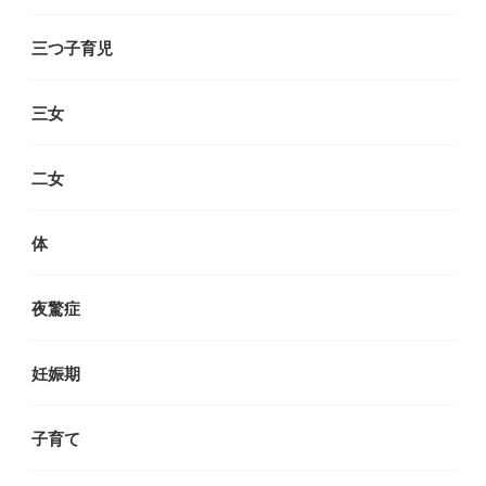
三つ子育児
三女
二女
体
夜驚症
妊娠期
子育て