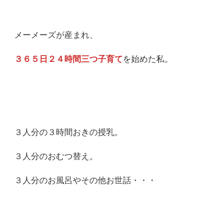
け
重
要
メーメーズが産まれ、
か
と
い
３６５日２４時間三つ
子育て
を始めた私。
う
話
③)
３人分の３時間おきの授乳。
３人分のおむつ替え。
３人分のお風呂やその他お世話・・・