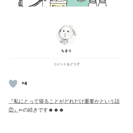
ちきり
(私
コメントをどうぞ
に
と
っ
+4
て
寝
る
『私にとって寝ることがどれだけ重要かという話
こ
②』
⇐の続きです☻☻☻
と
が
ど
れ
だ