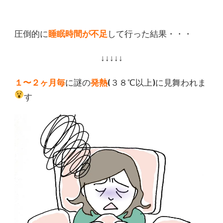
圧倒的に
睡眠時間が不足
して行った結果・・・
↓↓↓↓↓
１〜２ヶ月毎
に謎の
発熱
(３８℃以上)に見舞われま
す