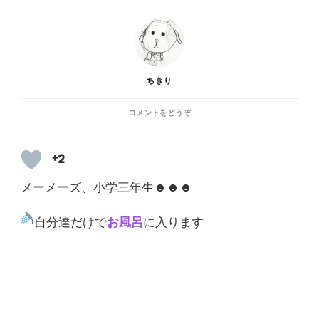
ちきり
(お
コメントをどうぞ
風
呂
上
+2
が
り
メーメーズ、小学三年生☻☻☻
①|
裸
自分達だけで
お風呂
に入ります
の
三
つ
子)