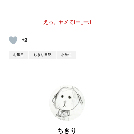
えっ、ヤメて(ー_ー;)
+2
お風呂
ちきり日記
小学生
ちきり