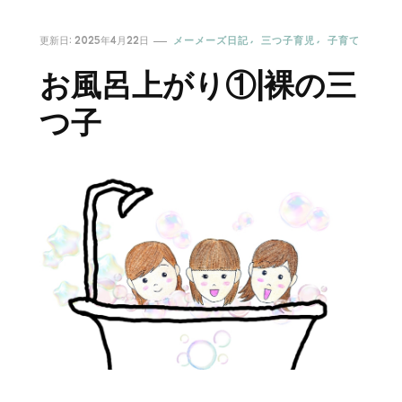
更新日:
2025年4月22日
メーメーズ日記
三つ子育児
子育て
お風呂上がり①|裸の三
つ子